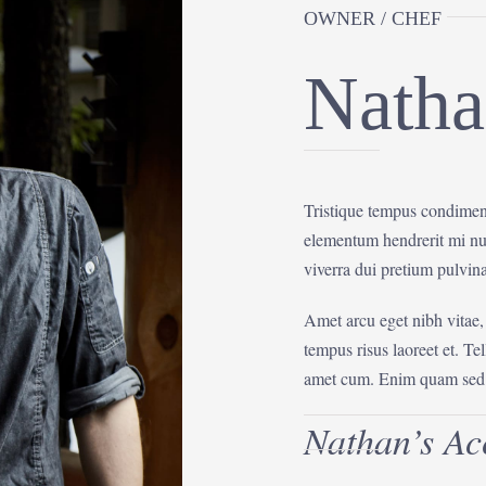
OWNER / CHEF
Natha
Tristique tempus condime
elementum hendrerit mi nul
viverra dui pretium pulvi
Amet arcu eget nibh vitae,
tempus risus laoreet et. T
amet cum. Enim quam sed f
Nathan’s Ac