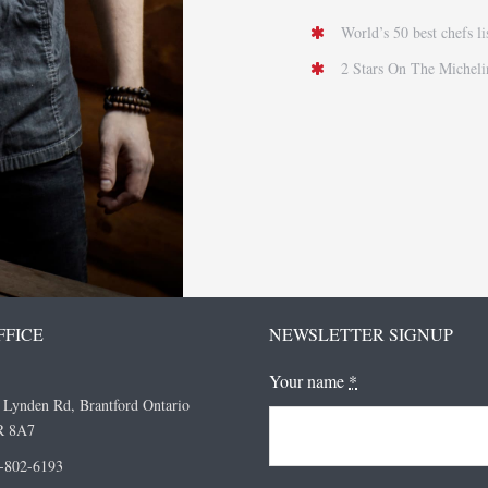
World’s 50 best chefs l
2 Stars On The Michel
FFICE
NEWSLETTER SIGNUP
Your name
*
 Lynden Rd, Brantford Ontario
R 8A7
-802-6193