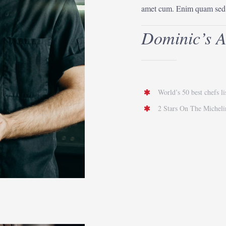
amet cum. Enim quam sed f
Dominic’s A
World’s 50 best chefs l
2 Stars On The Michel