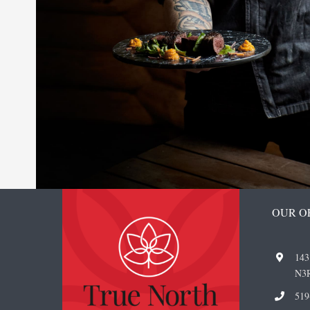
OUR O
143
N3
519