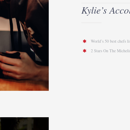
Kylie’s Acco
World’s 50 best chefs l
2 Stars On The Michel