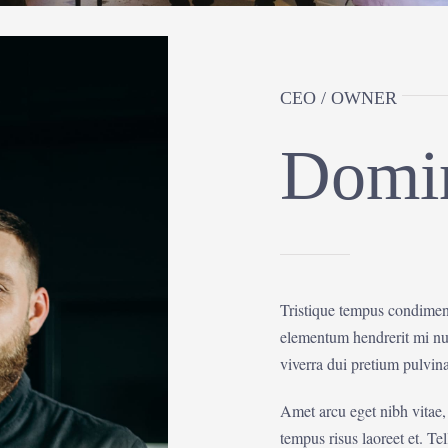
CEO / OWNER
Domin
Tristique tempus condime
elementum hendrerit mi nul
viverra dui pretium pulvi
Amet arcu eget nibh vitae,
tempus risus laoreet et. T